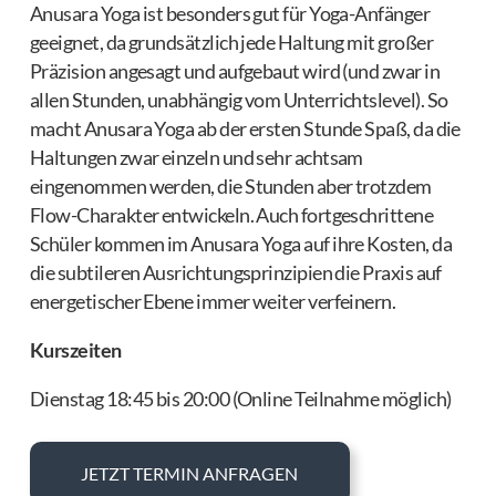
Anusara Yoga ist besonders gut für Yoga-Anfänger
geeignet, da grundsätzlich jede Haltung mit großer
Präzision angesagt und aufgebaut wird (und zwar in
allen Stunden, unabhängig vom Unterrichtslevel). So
macht Anusara Yoga ab der ersten Stunde Spaß, da die
Haltungen zwar einzeln und sehr achtsam
eingenommen werden, die Stunden aber trotzdem
Flow-Charakter entwickeln. Auch fortgeschrittene
Schüler kommen im Anusara Yoga auf ihre Kosten, da
die subtileren Ausrichtungsprinzipien die Praxis auf
energetischer Ebene immer weiter verfeinern.
Kurszeiten
Dienstag 18:45 bis 20:00 (Online Teilnahme möglich)
JETZT TERMIN ANFRAGEN