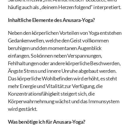
häufig auch als „deinem Herzen folgend” interpretiert.
Inhaltliche Elemente des Anusara-Yoga?
Neben den körperlichen Vorteilen von Yoga entstehen
Gedankenwellen, welche den Geist vollkommen
beruhigen und den momentanen Augenblick
einfangen. So können neben Verspannungen,
Fehlhaltungen oder andere körperliche Beschwerden,
Ängste Stress und innere Unruhe abgebaut werden.
Das körperliche Wohlbefinden wird erhöht, es steht
mehr Energie und Vitalität zur Verfügung, die
Konzentrationsfähigkeit steigert sich, die
Körperwahrnehmung wächst und das Immunsystem
wird gestärkt.
Was benötige ich für Anusara-Yoga?